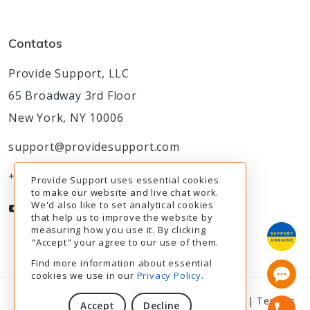
Contatos
Provide Support, LLC
65 Broadway 3rd Floor
New York, NY 10006
support@providesupport.com
+1-888-777-9930
Provide Support uses essential cookies
to make our website and live chat work.
We'd also like to set analytical cookies
that help us to improve the website by
measuring how you use it. By clicking
"Accept" your agree to our use of them.
Find more information about essential
cookies we use in our
Privacy Policy
.
© 2003-2026
Provide Support
|
Privacy Policy
|
Termos
Accept
Decline