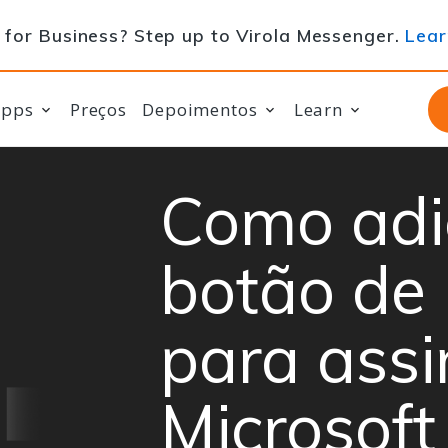
for Business? Step up to Virola Messenger.
Lear
apps
Preços
Depoimentos
Learn
Como adi
botão de
para assi
Microsoft