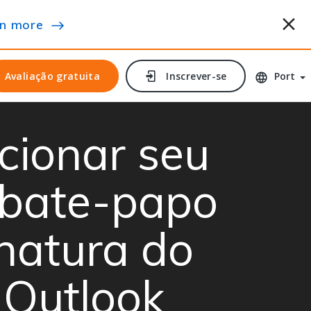
n more
Avaliação gratuita
Avaliação gratuita
Inscrever-se
Inscrever-se
Port
cionar seu
 bate-papo
natura do
 Outlook