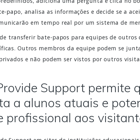
redefinidos, adiciona uma pergunta e clica no b
e-papo, analisa as informações e decide se a aceit
omunicarão em tempo real por um sistema de men
e transferir bate-papos para equipes de outro
íficas. Outros membros da equipe podem se junta
privados e não podem ser vistos por outros visita
Provide Support permite 
ta a alunos atuais e pot
rofissional aos visitante