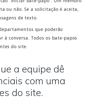
otão “Iniciar bate-papo”. Um membro
a ou não. Se a solicitação é aceita,
sagens de texto.
s departamentos que poderão
r à conversa. Todos os bate-papos
ntes do site.
que a equipe dê
enciais com uma
s do site.