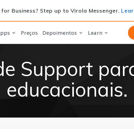
for Business? Step up to Virola Messenger.
Lear
apps
Preços
Depoimentos
Learn
de Support para
educacionais.