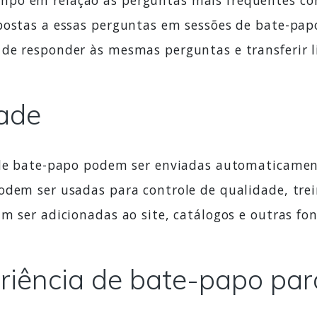
mpo em relação às perguntas mais frequentes c
postas a essas perguntas em sessões de bate-papo
de responder às mesmas perguntas e transferir l
dade
s de bate-papo podem ser enviadas automaticamen
odem ser usadas para controle de qualidade, tre
m ser adicionadas ao site, catálogos e outras fo
eriência de bate-papo pa