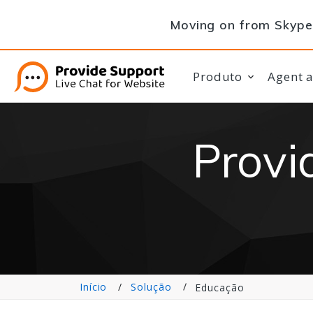
Moving on from Skype 
Produto
Agent 
Provi
Início
Solução
Educação