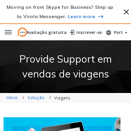
Moving on from Skype for Business? Step up
to Virola Messenger.
Learn more
Avaliação gratuita
Avaliação gratuita
Inscrever-se
Inscrever-se
Port
Provide Support em
vendas de viagens
Início
Solução
Viagens