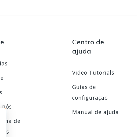
re
Centro de
ajuda
ias
Video Tutorials
ue
Guias de
s
configuração
 nós
Manual de ajuda
rama de
ados