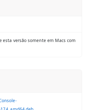
le esta versão somente em Macs com
Console-
15174_amd64.deb