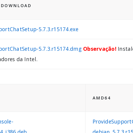
E DOWNLOAD
portChatSetup-5.7.3.r15174.exe
portChatSetup-5.7.3.r15174.dmg
Observação!
Insta
dores da Intel.
AMD64
sole-
ProvideSupport
74_i386.deb
debian_5.7.3.r