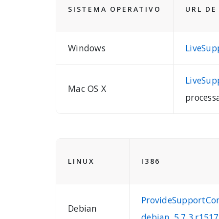
SISTEMA OPERATIVO
URL D
Windows
LiveSup
LiveSup
Mac OS X
processa
LINUX
I386
ProvideSupportCon
Debian
debian_5.7.3.r151