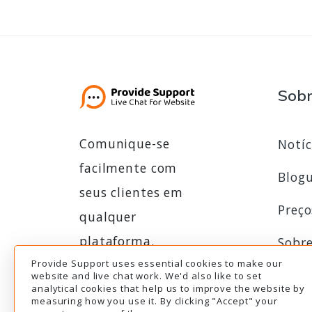
Sob
Comunique-se
Notíc
facilmente com
Blog
seus clientes em
Preço
qualquer
plataforma.
Sobre
Provide Support uses essential cookies to make our
Prog
website and live chat work. We'd also like to set
analytical cookies that help us to improve the website by
Avaliação gratuita
Avaliação gratuita
Afili
measuring how you use it. By clicking "Accept" your