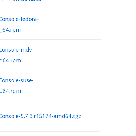
Console-fedora-
6_64.rpm
Console-mdv-
md64.rpm
Console-suse-
md64.rpm
Console-5.7.3.r15174-amd64.tgz