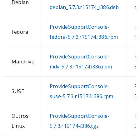
Debian
debian_5.7.3.r15174_i386.deb
de
ProvideSupportConsole-
Pr
Fedora
fedora-5.7.3.r15174.i386.rpm
fe
ProvideSupportConsole-
Pr
Mandriva
mdv-5.7.3.r15174.i386.rpm
5.
ProvideSupportConsole-
Pr
SUSE
suse-5.7.3.r15174.i386.rpm
5.
Outros
ProvideSupportConsole-
Pr
Linux
5.7.3.r15174-i386.tgz
5.