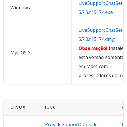
LiveSupportChatSetu
Windows
5.7.3.r15174.exe
LiveSupportChatSetu
5.7.3.r15174.dmg
Observação!
Instale
Mac OS X
esta versão somente
em Macs com
processadores da Inte
LINUX
I386
A
ProvideSupportConsole-
Pr