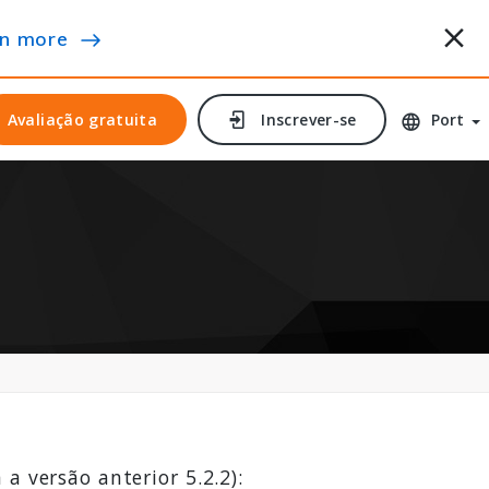
n more
Avaliação gratuita
Avaliação gratuita
Inscrever-se
Inscrever-se
Port
a versão anterior 5.2.2):