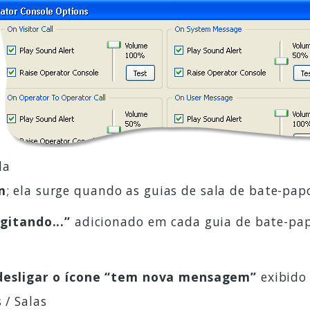
la
m
; ela surge quando as guias de sala de bate-pap
igitando...”
adicionado em cada guia de bate-pap
desligar o ícone “tem nova mensagem”
exibido 
 / Salas