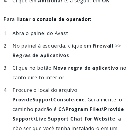
Clique em
Adicionar
e, a seguir, em
OK
Para
listar o console de operador
:
Abra o painel do Avast
No painel à esquerda, clique em
Firewall
>>
Regras de aplicativos
Clique no botão
Nova regra de aplicativo
no
canto direito inferior
Procure o local do arquivo
ProvideSupportConsole.exe
. Geralmente, o
caminho padrão é
C:\Program Files\Provide
Support\Live Support Chat for Website
, a
não ser que você tenha instalado-o em um