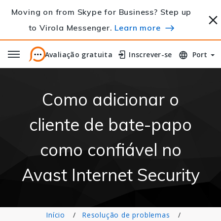
Moving on from Skype for Business? Step up
to Virola Messenger.
Learn more
Avaliação gratuita
Avaliação gratuita
Inscrever-se
Inscrever-se
Port
Como adicionar o
cliente de bate-papo
como confiável no
Avast Internet Security
Início
Resolução de problemas