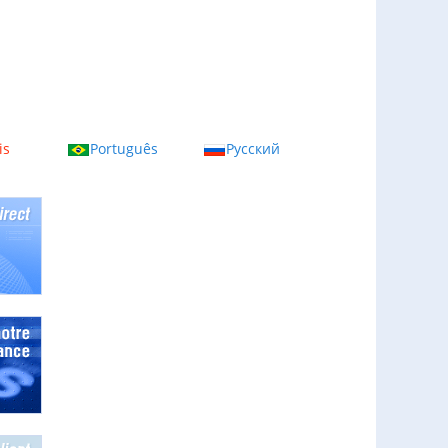
is
Português
Русский