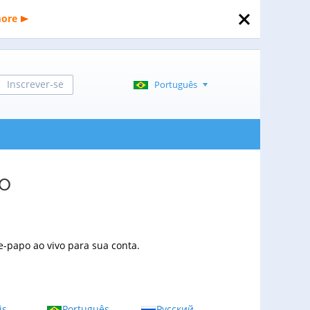
more
Inscrever-se
Português
po
-papo ao vivo para sua conta.
is
Português
Русский