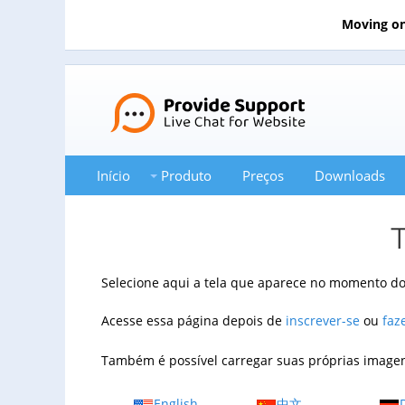
Moving on
Início
Produto
Preços
Downloads
T
Selecione aqui a tela que aparece no momento do 
Acesse essa página depois de
inscrever-se
ou
faz
Também é possível carregar suas próprias imagen
English
中文