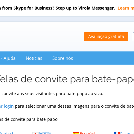
 from Skype for Business? Step up to Virola Messenger.
Learn 
Avaliação gratuita
Ajuda
Notícias
Sobre nós
elas de convite para bate-pa
convite aos seus visitantes para bate-papo ao vivo.
er login
para selecionar uma dessas imagens para o convite de bate
s de convite para bate-papo.
Deutsch
日本語
Español
França